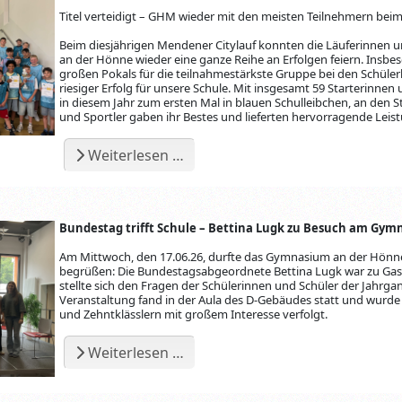
Titel verteidigt – GHM wieder mit den meisten Teilnehmern bei
Beim diesjährigen Mendener Citylauf konnten die Läuferinnen
an der Hönne wieder eine ganze Reihe an Erfolgen feiern. Insb
großen Pokals für die teilnahmestärkste Gruppe bei den Schüler
riesiger Erfolg für unsere Schule. Mit insgesamt 59 Starterinne
in diesem Jahr zum ersten Mal in blauen Schulleibchen, an den St
und Sportler gaben ihr Bestes und lieferten hervorragende Leis
Weiterlesen …
Bundestag trifft Schule – Bettina Lugk zu Besuch am Gy
Am Mittwoch, den 17.06.26, durfte das Gymnasium an der Hön
begrüßen: Die Bundestagsabgeordnete Bettina Lugk war zu Gas
stellte sich den Fragen der Schülerinnen und Schüler der Jahrgan
Veranstaltung fand in der Aula des D-Gebäudes statt und wurde
und Zehntklässlern mit großem Interesse verfolgt.
Weiterlesen …