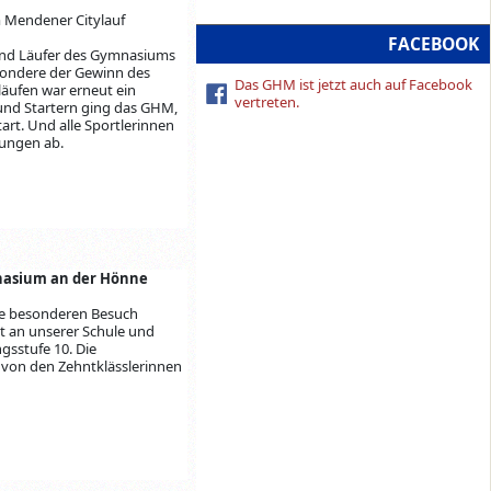
m Mendener Citylauf
FACEBOOK
 und Läufer des Gymnasiums
esondere der Gewinn des
Das GHM ist jetzt auch auf Facebook
läufen war erneut ein
vertreten.
n und Startern ging das GHM,
art. Und alle Sportlerinnen
tungen ab.
mnasium an der Hönne
ne besonderen Besuch
t an unserer Schule und
gsstufe 10. Die
 von den Zehntklässlerinnen