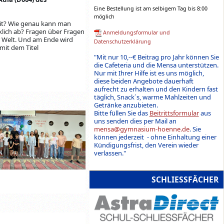
Eine Bestellung ist am selbigem Tag bis 8:00
möglich
keit? Wie genau kann man
klich ab? Fragen über Fragen
Anmeldungsformular und
r Welt. Und am Ende wird
Datenschutzerklärung
 mit dem Titel
"Mit nur 10,--€ Beitrag pro Jahr können Sie
die Cafeteria und die Mensa unterstützen.
Nur mit Ihrer Hilfe ist es uns möglich,
diese beiden Angebote dauerhaft
aufrecht zu erhalten und den Kindern fast
täglich, Snack´s, warme Mahlzeiten und
Getränke anzubieten.
Bitte füllen Sie das
Beitrittsformular
aus
uns senden dies per Mail an
mensa@gymnasium-hoenne.de
. Sie
können jederzeit - ohne Einhaltung einer
Kündigungsfrist, den Verein wieder
verlassen."
SCHLIESSFÄCHER