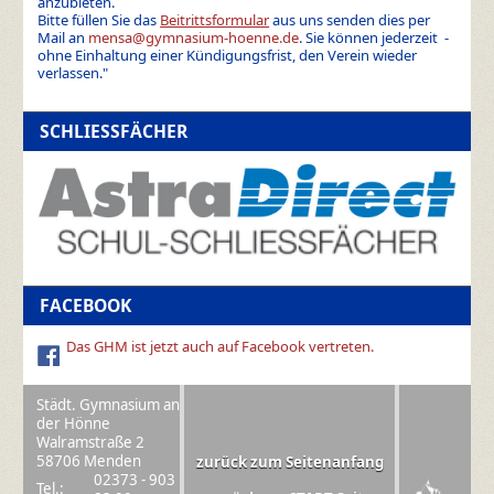
anzubieten.
Bitte füllen Sie das
Beitrittsformular
aus uns senden dies per
Mail an
mensa@gymnasium-hoenne.de
. Sie können jederzeit -
ohne Einhaltung einer Kündigungsfrist, den Verein wieder
verlassen."
SCHLIESSFÄCHER
FACEBOOK
Das GHM ist jetzt auch auf Facebook vertreten.
Städt. Gymnasium an
der Hönne
Walramstraße 2
58706 Menden
zurück zum Seitenanfang
02373 - 903
Tel.: