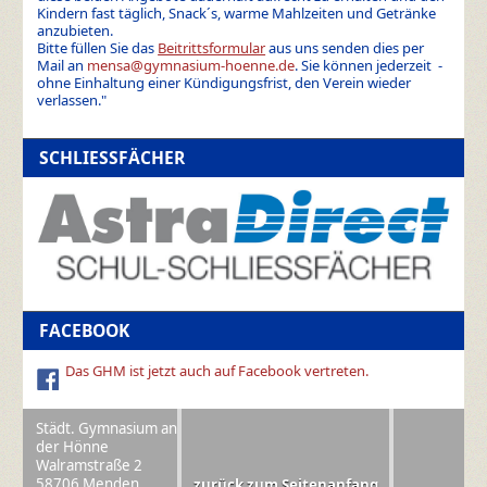
Kindern fast täglich, Snack´s, warme Mahlzeiten und Getränke
anzubieten.
Bitte füllen Sie das
Beitrittsformular
aus uns senden dies per
Mail an
mensa@gymnasium-hoenne.de
. Sie können jederzeit -
ohne Einhaltung einer Kündigungsfrist, den Verein wieder
verlassen."
SCHLIESSFÄCHER
FACEBOOK
Das GHM ist jetzt auch auf Facebook vertreten.
Städt. Gymnasium an
der Hönne
Walramstraße 2
58706 Menden
zurück zum Seitenanfang