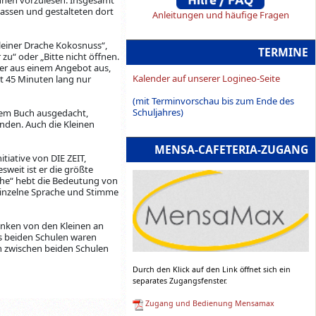
Klassen und gestalteten dort
Anleitungen und häufige Fragen
leiner Drache Kokosnuss“,
TERMINE
 zu“ oder „Bitte nicht öffnen.
her aus einem Angebot aus,
Kalender auf unserer Logineo-Seite
ht 45 Minuten lang nur
(mit Terminvorschau bis zum Ende des
Schuljahres)
hrem Buch ausgedacht,
nden. Auch die Kleinen
MENSA-CAFETERIA-ZUGANG
tiative von DIE ZEIT,
sweit ist er die größte
ache“ hebt die Bedeutung von
 einzelne Sprache und Stimme
enken von den Kleinen an
s beiden Schulen waren
n zwischen beiden Schulen
Durch den Klick auf den Link öffnet sich ein
separates Zugangsfenster.
Zugang und Bedienung Mensamax