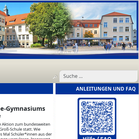
ANLEITUNGEN UND FAQ
nne-Gymnasiums
e
e Aktion zum bundesweiten
roß-Schule statt. Wie
es Mal Schüler*innen aus der
nnen vorzulesen. Insgesamt