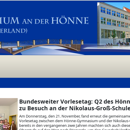
Bundesweiter Vorlesetag: Q2 des Hö
zu Besuch an der Nikolaus-Groß-Schul
Am Donnerstag, den 21. November, fand erneut die gemeinsam
Vorlesetag zwischen dem Hönne-Gymnasium und der Nikolaus-G
bereits in den vergangenen zwei Jahren machten sich auch dies
Oberstufe auf den Weg nach Bösperde, um den Grundschüler*i