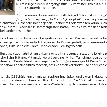
18 Freiwillige aus der Jahrgangsstufe Q2 verteilten sich auf alle 
die erste Unterrichtsstunde.
Vorgelesen wurde aus unterschiedlichsten Büchern, darunter „K
„Siri, die Montagsfee“, „Die Olchis“, „Gangsta-Oma schlägt wieder
en entweder Bücher aus ihrer eigenen Kindheit mit oder wählten vorab Büc
ab aus ihrer „Leseinsel“ zusammengestellt hatte. Natürlich wurde dann nic
miteinander gesprochen.
 sehr kreativ und haben sich beispielsweise vorab ein Kreuzworträtsel zu i
n mitgebracht oder einfach Fragen an die Kinder gestellt, um diese einzubi
roßen, zum Beispiel zu ihren Hobbys oder Lieblingsfächern.
ndet seit 2004 jährlich am dritten Freitag im November statt und ist eine Ini
che Bahn Stiftung. Mit mittlerweile über einer Million Teilnehmenden bunde
rlesens in Deutschland. Das diesjährige Motto „Vorlesen spricht Deine Spr
t hervor. Es soll deutlich machen, dass Vorlesen verbindet und dabei jede
ten die Q2-Schüler*innen mit zahlreichen Eindrücken und vielen Bildgesch
 und setzten dort ihren regulären Unterricht fort. Die Rückmeldungen au
dass auch für das kommende Jahr eine Wiederholung der gemeinsamen Aktio