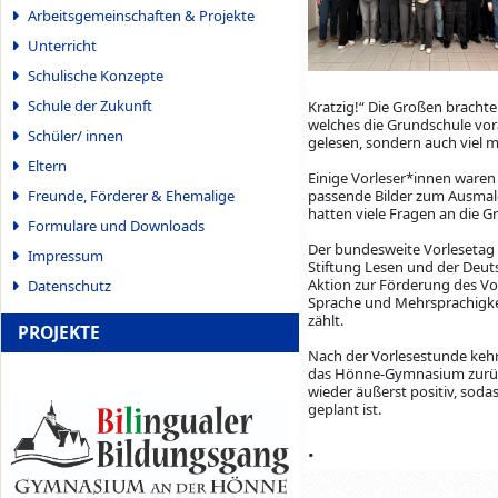
Arbeitsgemeinschaften & Projekte
Unterricht
Schulische Konzepte
Schule der Zukunft
Kratzig!“ Die Großen bracht
welches die Grundschule vor
Schüler/ innen
gelesen, sondern auch viel 
Eltern
Einige Vorleser*innen waren
Freunde, Förderer & Ehemalige
passende Bilder zum Ausmale
hatten viele Fragen an die G
Formulare und Downloads
Der bundesweite Vorlesetag fi
Impressum
Stiftung Lesen und der Deuts
Aktion zur Förderung des Vo
Datenschutz
Sprache und Mehrsprachigkei
zählt.
PROJEKTE
Nach der Vorlesestunde kehr
das Hönne-Gymnasium zurück
wieder äußerst positiv, so
geplant ist.
.