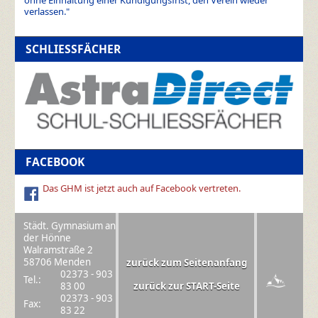
ohne Einhaltung einer Kündigungsfrist, den Verein wieder
verlassen."
SCHLIESSFÄCHER
FACEBOOK
Das GHM ist jetzt auch auf Facebook vertreten.
Städt. Gymnasium an
der Hönne
Walramstraße 2
58706 Menden
zurück zum Seitenanfang
02373 - 903
Tel.:
83 00
zurück zur START-Seite
02373 - 903
Fax:
83 22