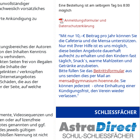
unvollständiger
Eine Bestellung ist am selbigem Tag bis 8:00
chweislich vorsätzliches
möglich
erte Ankündigung zu
Anmeldungsformular und
Datenschutzerklärung
"Mit nur 10,--€ Beitrag pro Jahr können Sie
die Cafeteria und die Mensa unterstützen.
Nur mit Ihrer Hilfe ist es uns möglich,
ortungsbereiches der Autoren
diese beiden Angebote dauerhaft
von den Inhalten Kenntnis
aufrecht zu erhalten und den Kindern fast
zu verhindern.
täglich, Snack´s, warme Mahlzeiten und
en Seiten frei von illegalen
Getränke anzubieten.
die Inhalte der
Bitte füllen Sie das
Beitrittsformular
aus
 gelinkten / verknüpften
uns senden dies per Mail an
en Internetangebotes
mensa@gymnasium-hoenne.de
. Sie
 Schäden, die aus der
können jederzeit - ohne Einhaltung einer
 der Seite, auf welche
Kündigungsfrist, den Verein wieder
verlassen."
SCHLIESSFÄCHER
okumente, Videosequenzen und
n oder auf lizenzfreie
botes genannten und ggf.
s jeweils gültigen
 bloßen Nennung ist nicht