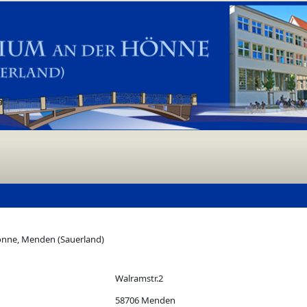
önne, Menden (Sauerland)
Walramstr.2
58706 Menden