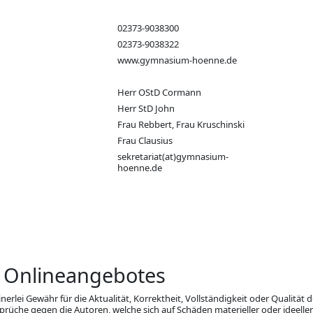
02373-9038300
02373-9038322
www.gymnasium-hoenne.de
Herr OStD Cormann
Herr StD John
Frau Rebbert, Frau Kruschinski
Frau Clausius
sekretariat(at)gymnasium-
hoenne.de
s Onlineangebotes
rlei Gewähr für die Aktualität, Korrektheit, Vollständigkeit oder Qualität d
üche gegen die Autoren, welche sich auf Schäden materieller oder ideeller 