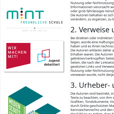
Nutzung oder Nichtnutzung 
Informationen verursacht wu
oder grob fahrlässiges Versc
Die Autoren behalten es sic
verändern, zu ergänzen, zu l
2. Verweise 
Bei direkten oder indirekten
liegen, würde eine Haftungsv
haben und es ihnen technisc
Die Autoren erklären daher a
Inhalten waren. Die Autoren 
gelinkten/verknüpften Seiten.
Seiten, die nach der Linkset
gesetzten Links und Verweise
Nutzung oder Nichtnutzung s
verwiesen wurde, nicht derjen
3. Urheber-
Die Autoren sind bestrebt, 
Texte zu beachten, von ihm s
Grafiken, Tondokumente, Vid
durch Dritte geschützten M
Kennzeichenrechts und den B
der Schluss zu ziehen, dass 