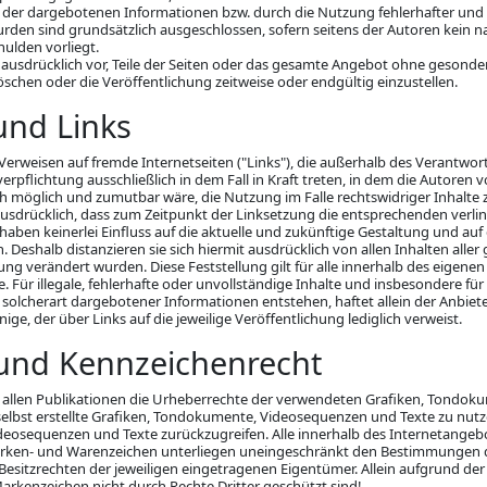
der dargebotenen Informationen bzw. durch die Nutzung fehlerhafter und 
rden sind grundsätzlich ausgeschlossen, sofern seitens der Autoren kein na
hulden vorliegt.
h ausdrücklich vor, Teile der Seiten oder das gesamte Angebot ohne gesond
öschen oder die Veröffentlichung zeitweise oder endgültig einzustellen.
und Links
 Verweisen auf fremde Internetseiten ("Links"), die außerhalb des Verantw
erpflichtung ausschließlich in dem Fall in Kraft treten, in dem die Autoren 
h möglich und zumutbar wäre, die Nutzung im Falle rechtswidriger Inhalte 
usdrücklich, dass zum Zeitpunkt der Linksetzung die entsprechenden verlinkt
haben keinerlei Einfluss auf die aktuelle und zukünftige Gestaltung und auf 
 Deshalb distanzieren sie sich hiermit ausdrücklich von allen Inhalten aller
zung verändert wurden. Diese Feststellung gilt für alle innerhalb des eigen
. Für illegale, fehlerhafte oder unvollständige Inhalte und insbesondere für
olcherart dargebotener Informationen entstehen, haftet allein der Anbieter
ige, der über Links auf die jeweilige Veröffentlichung lediglich verweist.
 und Kennzeichenrecht
in allen Publikationen die Urheberrechte der verwendeten Grafiken, Tond
elbst erstellte Grafiken, Tondokumente, Videosequenzen und Texte zu nutze
eosequenzen und Texte zurückzugreifen. Alle innerhalb des Internetange
arken- und Warenzeichen unterliegen uneingeschränkt den Bestimmungen de
esitzrechten der jeweiligen eingetragenen Eigentümer. Allein aufgrund der
Markenzeichen nicht durch Rechte Dritter geschützt sind!